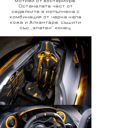
мотиви от екстериора.
Останалата част от
седалките е изпълнена с
комбинация от черна напа
кожа и Алкантара, съшити
със „златен“ конец.