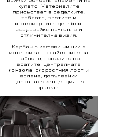
всички основни елементи на
купето. Материалите
присъстват в седалките,
таблото, вратите и
интериорните детайли,
създавайки по-топла и
отличителна визия.
Карбон с кафяви нишки е
интегриран в лайстните на
таблото, панелите на
вратите, централната
конзола, скоростния лост и
волана, допълвайки
цветовата концепция на
проекта.