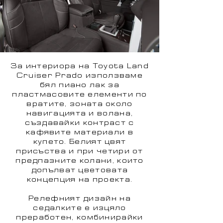
За интериора на Toyota Land
Cruiser Prado използваме
бял пиано лак за
пластмасовите елементи по
вратите, зоната около
навигацията и волана,
създавайки контраст с
кафявите материали в
купето. Белият цвят
присъства и при четири от
предпазните колани, които
допълват цветовата
концепция на проекта.
Релефният дизайн на
седалките е изцяло
преработен, комбинирайки