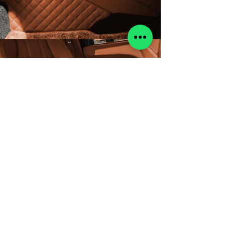
Изработваме цветни
предпазни колани,
съобразени с нюанса на
дървения фурнир и
останалите материали в
купето.