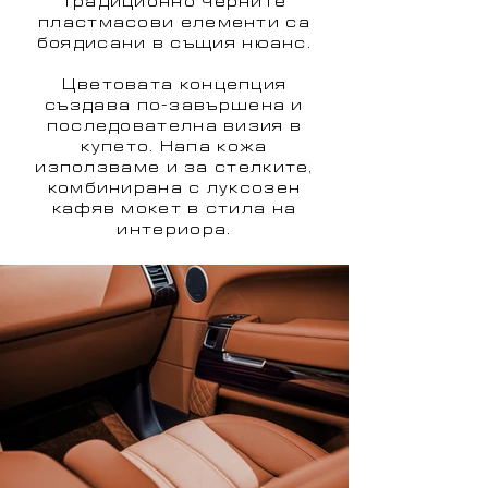
традиционно черните
пластмасови елементи са
боядисани в същия нюанс.
Цветовата концепция
създава по-завършена и
последователна визия в
купето. Напа кожа
използваме и за стелките,
комбинирана с луксозен
кафяв мокет в стила на
интериора.