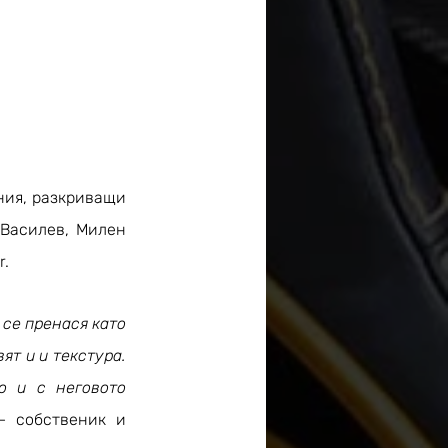
ния, разкриващи 
Василев, Милен 
. 
 се пренася като 
т и и текстура. 
 и с неговото 
– собственик и 