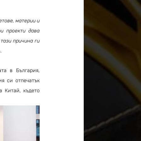
тове, материи и 
и проекти дава 
тази причина ги 
.
а в България, 
я си отпечатък 
 Китай, където 