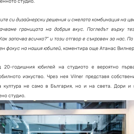
енното студио.
ите си дизайнерски решения и смелата комбинация на цве
ачваме границата на добрия вкус. Погледът върху тез
Как започва всичко?“ и този отгвор е съкровен за нас. По 
ен фокус на нашия юбилей
, коментира още Атанас Вилнер
 20-годишния юбилей на студиото е вероятно първат
билното изкуство. Чрез нея Vilner представя собствени
 култура не само в България, но и на света. Дори и в
но студио. 