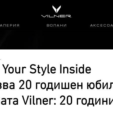
 А Л Е Р И Я
В О Л А Н И
А К С Е С О А
.
 Your Style Inside
зва 20 годишен юбил
та Vilner: 20 години