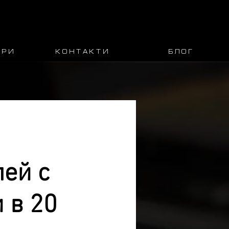
 Р И
К О Н Т А К Т И
Б Л О Г
ей с
 в 20