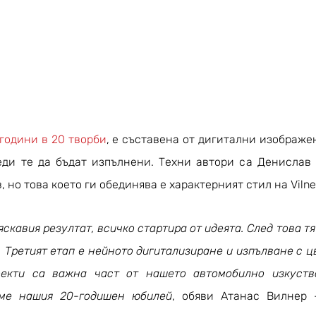
0 години в 20 творби
, е съставена от дигитални изображе
ди те да бъдат изпълнени. Техни автори са Денислав 
 но това което ги обединява е характерният стил на Vilner
яскавия резултат, всичко стартира от идеята. След това тя
. Третият етап е нейното дигитализиране и изпълване с цвя
екти са важна част от нашето автомобилно изкуство
аме нашия 20-годишен юбилей
, обяви Атанас Вилнер 