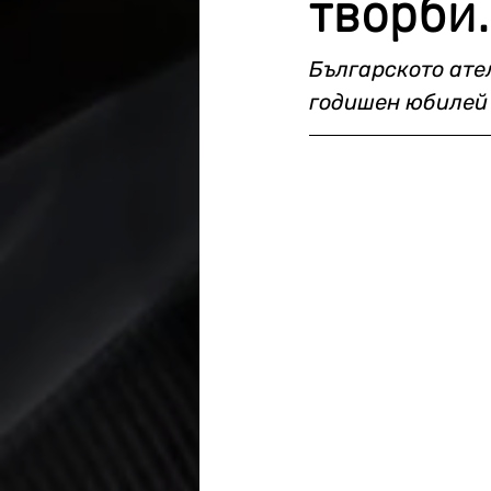
творби.
Българското ате
годишен юбилей 