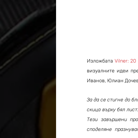
Изложбата 
Vilner: 2
визуалните идеи пре
Иванов, Юлиан Дочев,
За да се стигне до бл
скица върху бял лист
Тези завършени про
споделяне празнув