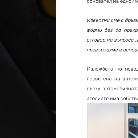
основател на едноим
Известни сме с дръзк
форми без да прекр
отговор на въпроса „
превърнахме в основ
Изложбата по повод
посветена на автомо
върху автомобилната
ателието има собстве