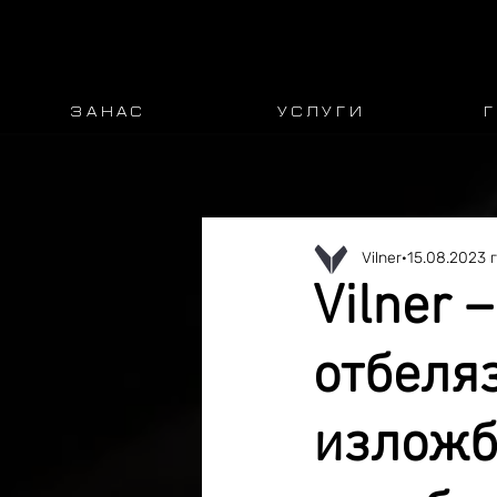
З А Н А С
У С Л У Г И
Г
Vilner
15.08.2023 г
Vilner –
отбеля
изложба