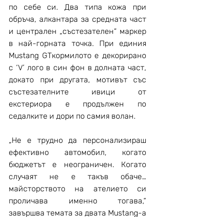
по себе си. Два типа кожа при 
обръча, алкантара за средната част 
и централен „състезателен“ маркер 
в най-горната точка. При единия 
Mustang GTкормилото е декорирано 
с ‘V’ лого в син фон в долната част, 
докато при другата, мотивът със 
състезателните ивици от 
екстериора е продължен по 
седалките и дори по самия волан.
„Не е трудно да персонализираш 
ефективно автомобил, когато 
бюджетът е неограничен. Когато 
случаят не е такъв обаче… 
майсторството на ателието си 
проличава именно тогава,“ 
завършва темата за двата Mustang-a 