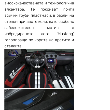
висококачествената и технологична 
алкантара. Те покриват почти 
всички груби пластмаси, в различна 
степен при двете коли, като особено 
забележителен мотив е 
избродираното лого ‘Mustang’, 
галопиращо по корите на вратите и 
стелките.