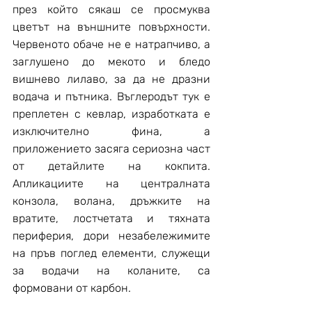
през който сякаш се просмуква 
цветът на външните повърхности. 
Червеното обаче не е натрапчиво, а 
заглушено до мекото и бледо 
вишнево лилаво, за да не дразни 
водача и пътника. Въглеродът тук е 
преплетен с кевлар, изработката е 
изключително фина, а 
приложението засяга сериозна част 
от детайлите на кокпита. 
Апликациите на централната 
конзола, волана, дръжките на 
вратите, лостчетата и тяхната 
периферия, дори незабележимите 
на пръв поглед елементи, служещи 
за водачи на коланите, са 
формовани от карбон.