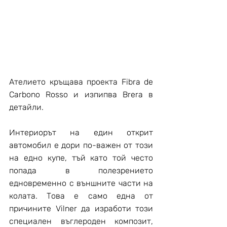
Aтелието кръщава проекта Fibra dе 
Carbono Rosso и изпипва Brera в 
детайли.
Интериорът на един открит 
автомобил е дори по-важен от този 
на едно купе, тъй като той често 
попада в полезрението 
едновременно с външните части на 
колата. Това е само една от 
причините Vilner да изработи този 
специален въглероден композит, 