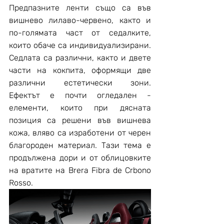
Предпазните ленти също са във 
вишнево лилаво-червено, както и 
по-голямата част от седалките, 
които обаче са индивидуализирани. 
Седлата са различни, както и двете 
части на кокпита, оформящи две 
различни естетически зони. 
Ефектът е почти огледален - 
елементи, които при дясната 
позиция са решени във вишнева 
кожа, вляво са изработени от черен 
благороден материал. Тази тема е 
продължена дори и от облицовките 
на вратите на Brera Fibra de Crbono 
Rosso.