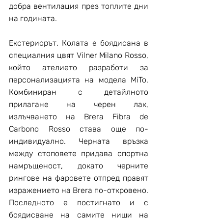
добра вентилация през топлите дни 
на годината.
Екстериорът. Колата е боядисана в 
специалния цвят Vilner Milano Rosso, 
който ателието разработи за 
персонализацията на модела MiTo. 
Комбиниран с детайлното 
прилагане на черен лак, 
излъчването на Brera Fibra dе 
Carbono Rosso става още по-
индивидуално. Черната връзка 
между стоповете придава спортна 
намръщеност, докато черните 
рингове на фаровете отпред правят 
изражението на Brera по-откровено. 
Последното е постигнато и с 
боядисване на самите ниши на 