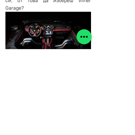
си, от това да избереш Vilner 
Garage?