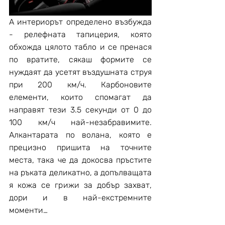
А интериорът определено възбужда 
- релефната тапицерия, която 
обхожда цялото табло и се пренася 
по вратите, сякаш формите се 
нуждаят да усетят въздушната струя 
при 200 км/ч. Карбоновите 
елементи, които спомагат да 
направят тези 3.5 секунди от 0 до 
100 км/ч най-незабравимите. 
Алкантарата по волана, която е 
прецизно пришита на точните 
места, така че да докосва пръстите 
на ръката деликатно, а допълващата 
я кожа се грижи за добър захват, 
дори и в най-екстремните 
моменти…