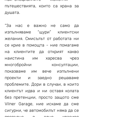
пътешествията, които са храна за 
душата.
“За нас е важно не само да 
изпълняваме “щури” клиентски 
желания. Смисълът от работата ни 
се крие в помощта - ние помагаме 
на клиентите да открият какво 
наистина им харесва чрез 
многобройни консултации, 
показваме им вече изпълнени 
проекти и заедно решаваме 
проблемите. Дори в случаи, в които 
клиентът идва и ни оставя колата 
без претенции, просто защото сме 
Vilner Garage, ние искаме да сме 
сигурни, че автомобилът няма да се 
превърне в едно красиво 