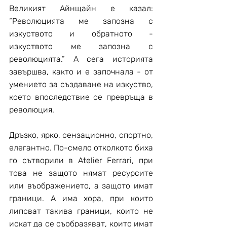
Великият Айнщайн е казал: 
“Революцията ме запозна с 
изкуството и обратното - 
изкуството ме запозна с 
революцията.” А сега историята 
завършва, както и е започнала - от 
умението за създаване на изкуство, 
което впоследствие се превръща в 
революция.
Дръзко, ярко, сензационно, спортно, 
елегантно. По-смело отколкото биха 
го сътворили в Atelier Ferrari, при 
това не защото нямат ресурсите 
или въображението, а защото имат 
граници. А има хора, при които 
липсват такива граници, които не 
искат да се съобразяват, които имат 