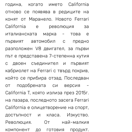
година, когато името California 
отново се появява в редиците на 
конят от Маранело. Новото Ferrari 
California е революция за 
италианската марка - това е 
първият автомобил с предно 
разположен V8 двигател, за първи 
път е представена 7-степенна кутия 
с двоен съединител и първият 
кабриолет на Ferrari с твърд покрив, 
който се прибира отзад. Последван 
от подобрената си версия - 
California T, която излиза през 2015г. 
на пазара, последното засега Ferrari 
California е олицетворение на спорт, 
достъпност и класа. Изкуство. 
Революция. От най-малкия 
компонент до готовия продукт. 