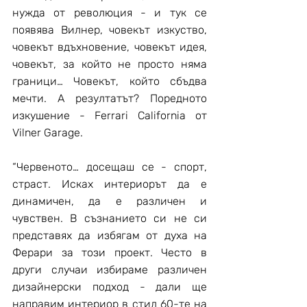
нужда от революция - и тук се 
появява Вилнер, човекът изкуство, 
човекът вдъхновение, човекът идея, 
човекът, за който не просто няма 
граници… Човекът, който сбъдва 
мечти. А резултатът? Поредното 
изкушение - Ferrari California от 
Vilner Garage.
“Червеното… досещаш се - спорт, 
страст. Исках интериорът да е 
динамичен, да е различен и 
чувствен. В съзнанието си не си 
представях да избягам от духа на 
Ферари за този проект. Често в 
други случаи избираме различен 
дизайнерски подход - дали ще 
направим интериор в стил 60-те на 