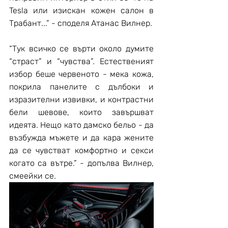
Tesla или изискан кожен салон в 
Трабант...” - споделя Атанас Вилнер.
“Тук всичко се върти около думите 
“страст” и “чувства”. Естественият 
избор беше червеното - мека кожа, 
покрила панелите с дълбоки и 
изразителни извивки, и контрастни 
бели шевове, които завършват 
идеята. Нещо като дамско бельо - да 
възбужда мъжете и да кара жените 
да се чувстват комфортно и секси 
когато са вътре.” - допълва Вилнер, 
смеейки се.