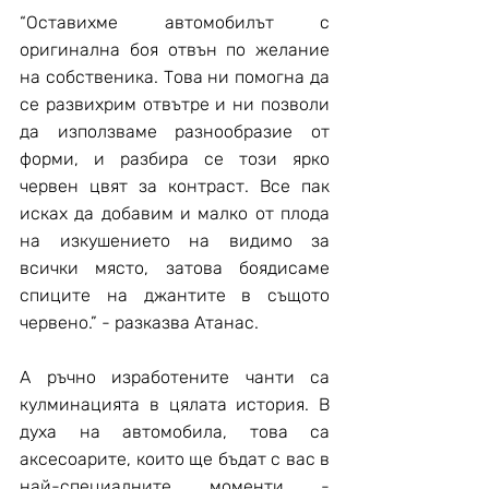
“Оставихме автомобилът с 
оригинална боя отвън по желание 
на собственика. Това ни помогна да 
се развихрим отвътре и ни позволи 
да използваме разнообразие от 
форми, и разбира се този ярко 
червен цвят за контраст. Все пак 
исках да добавим и малко от плода 
на изкушението на видимо за 
всички място, затова боядисаме 
спиците на джантите в същото 
червено.” - разказва Атанас.
А ръчно изработените чанти са 
кулминацията в цялата история. В 
духа на автомобила, това са 
аксесоарите, които ще бъдат с вас в 
най-специалните моменти - 