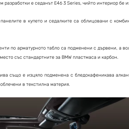
м разработки е седанът E46 3 Series, чийто интериор бе и
 панелите в купето и седалките са облицовани с комбин
нти по арматурното табло са подменени с дървени, а вол
вместо със стандартните за BMW пластмаса и карбон.
ива също е изцяло подменена с бледокафеникава алкантр
 облечени в текстилна материя.