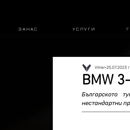
З А Н А С
У С Л У Г И
Г
Vilner
25.07.2023 г
BMW 3-S
Българското ту
нестандартни пр