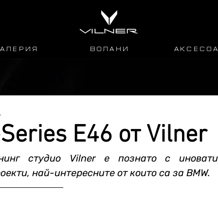
 А Л Е Р И Я
В О Л А Н И
А К С Е С О А
.
eries E46 от Vilner
нинг студио Vilner е познато с иновати
оекти, най-интересните от които са за BMW.