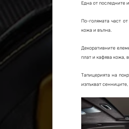
Една от последните и
По-голямата част от
кожа и вълна.
Декоративните елеме
плат и кафява кожа, 
Тапицерията на покр
изпъкват сенниците,