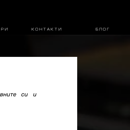
 Р И
К О Н Т А К Т И
Б Л О Г
вните си и 