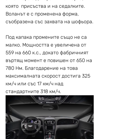
която  присъства и на седалките. 
Воланът е с променена форма, 
съобразена със захвата на шофьора.
Под капака промените също не са 
малко. Мощността е увеличена от 
559 на 660 к.с., докато фабричният 
въртящ момент е повишен от 650 на 
780 Нм. Благодарение на това 
максималната скорост достига 325 
км/ч или със 17 км/ч над 
стандартните 318 км/ч.