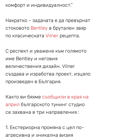
комфорт и индивидуалност.”
Накратко – задачата е да превърнат 
стоковото 
Bentley 
в брутален звяр 
по класическата 
Vilner 
рецепта.
С респект и уважене към голямото 
име Bentley и неговия 
величествения дизайн, Vilner 
създава и изработва проект, изцяло 
произведен в България.
Както ви бяхме 
съобщили в края на 
април
 българското тунинг студио 
се захвана в три направления :
1. Екстериорна промяна с цел по-
агресивна и уникална визия