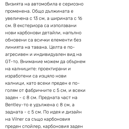
Визията на автомобила е сериозно 
променена. Общо дължината е 
увеличена с 13 см, а ширината с 16 
см. В екстериора са използвани 
нови карбонови детайли, напълно 
обновени са всички елементи без 
линията на тавана. Целта е по-
агресивен и индивидуален вид на 
GT-то. Внимание можем да обърнем 
на калниците: проектирани и 
изработени са изцяло нови 
калници, като всеки преден е по-
голям от фабричните с 5 см, и всеки 
заден - с 8 см. Предната част на 
Bentley-то е удължена с 8 см, а 
задната - с 5 см. По идея и дизайн 
на Vilner са също карбоновия 
преден спойлер, карбоновия заден 