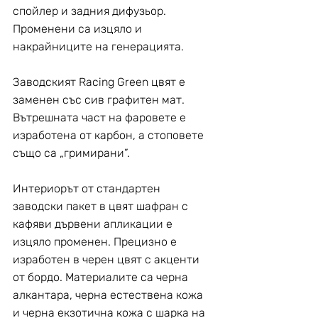
спойлер и задния дифузьор. 
Променени са изцяло и 
накрайниците на генерацията.
Заводският Racing Green цвят е 
заменен със сив графитен мат. 
Вътрешната част на фаровете е 
изработена от карбон, а стоповете 
също са „гримирани”.
Интериорът от стандартен 
заводски пакет в цвят шафран с 
кафяви дървени апликации е 
изцяло променен. Прецизно е 
изработен в черен цвят с акценти 
от бордо. Материалите са черна 
алкантара, черна естествена кожа 
и черна екзотична кожа с шарка на 