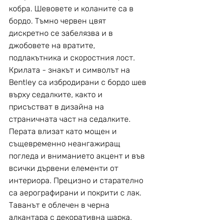
кобра. Шевовете и коланите са в 
бордо. Тъмно червен цвят 
дискретно се забелязва и в 
джобовете на вратите, 
подлакътника и скоростния лост.  
Крилата - знакът и символът на 
Bentley са избродирани с бордо шев 
върху седалките, както и 
присъстват в дизайна на 
страничната част на седалките. 
Перата влизат като мощен и 
същевременно неангажиращ 
погледа и вниманието акцент и във 
всички дървени елементи от 
интериора. Прецизно и старателно 
са аерографирани и покрити с лак.  
Таванът е облечен в черна 
алкантара с декоративна шарка, 