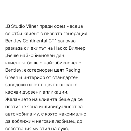
„В Studio Vilner преди осем месеца 
се отби клиент с първата генерация 
Bentley Continental GT”, започва 
разказа си екипът на Наско Вилнер. 
„Беше най-обикновен ден, 
клиентът беше с най-обикновено 
Bentley: екстериорeн цвят Racing 
Green и интериор от стандартен 
заводски пакет в цвят шафран с 
кафяви дървени апликации. 
Желанието на клиента беше да се 
постигне ясна индивидуалност за 
автомобила му, с която максимално 
да доближим неговия любимец до 
собствения му стил на лукс, 