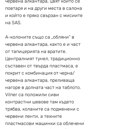
червена алкантара, цвят който се 
повтаря и на други места в салона 
и който е пряко свързан с мисиите 
на SAS.
A-колоните също са „обляни“ в 
червена алкантара, както е и част 
от тапицерията на вратите. 
Централният тунел, традиционно 
съставен от твърда пластмаса, е 
покрит с комбинация от черна/
червена алкантара, преливаща 
нагоре в долната част на таблото. 
Vilner са положили сиви 
контрастни шевове там където 
трябва, коланите са подменени с 
червени ленти, а техните 
пластмасови машинки са облечени 