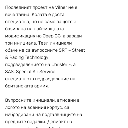
Последният проект на Vilner не е 
вече тайна. Колата е доста 
специална, но не само защото е 
базирана на най-мощната 
модификация на Jeep GC, а заради 
три инициала. Тези инициали 
обаче не са въпросните SRT – Street 
& Racing Technology 
подразделението на Chrisler -, а 
SAS, Special Air Service, 
специалното подразделение на 
британската армия.
Въпросните инициали, вписани в 
логото на военния корпус, са 
избродирани на подгалвниците на 
предните седалки. Девизът на 