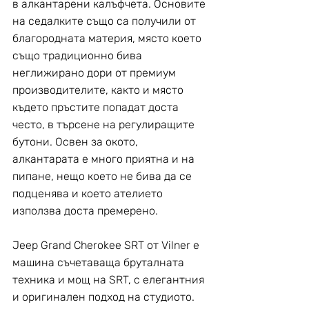
в алкантарени калъфчета. Основите 
на седалките също са получили от 
благородната материя, място което 
също традиционно бива 
неглижирано дори от премиум 
производителите, както и място 
където пръстите попадат доста 
често, в търсене на регулиращите 
бутони. Освен за окото, 
алкантарата е много приятна и на 
пипане, нещо което не бива да се 
подценява и което ателието 
използва доста премерено.
Jeep Grand Cherokee SRT от Vilner e 
машина съчетаваща бруталната 
техника и мощ на SRT, с елегантния 
и оригинален подход на студиото. 