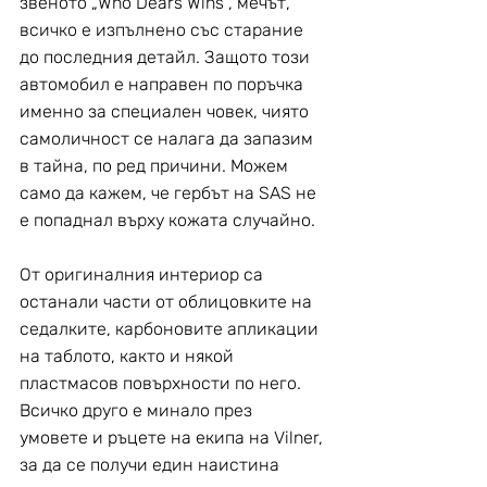
звеното „Who Dears Wins”, мечът, 
всичко е изпълнено със старание 
до последния детайл. Защото този 
автомобил е направен по поръчка 
именно за специален човек, чиято 
самоличност се налага да запазим 
в тайна, по ред причини. Можем 
само да кажем, че гербът на SAS не 
е попаднал върху кожата случайно.
От оригиналния интериор са 
останали части от облицовките на 
седалките, карбоновите апликации 
на таблото, както и някой 
пластмасов повърхности по него. 
Всичко друго е минало през 
умовете и ръцете на екипа на Vilner, 
за да се получи един наистина 