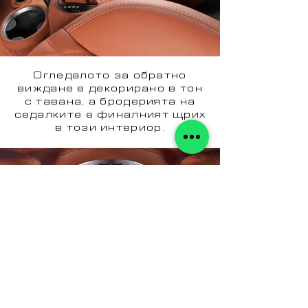
Огледалото за обратно
виждане е декорирано в тон
с тавана, а бродерията на
седалките е финалният щрих
в този интериор.