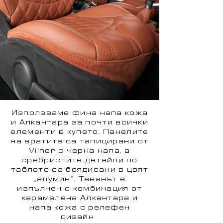
Използваме фина напа кожа
и Алкантара за почти всички
елементи в купето. Панелите
на вратите са тапицирани от
Vilner с черна напа, а
сребристите детайли по
таблото са боядисани в цвят
„алумин“. Таванът е
изпълнен с комбинация от
карамелена Алкантара и
напа кожа с релефен
дизайн.