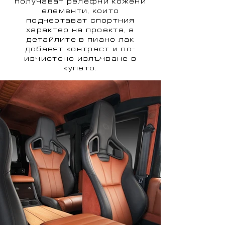
получават релефни кожени
елементи, които
подчертават спортния
характер на проекта, а
детайлите в пиано лак
добавят контраст и по-
изчистено излъчване в
купето.