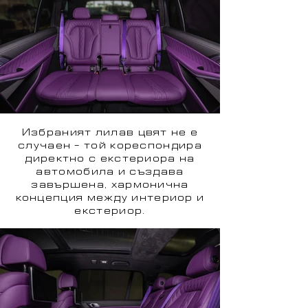
Избраният лилав цвят не е
случаен – той кореспондира
директно с екстериора на
автомобила и създава
завършена, хармонична
концепция между интериор и
екстериор.