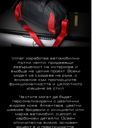
Vilner изработва автомобилни
пътни чанти, придаващи
завършеност на интериора и
въобще на целия проект. Всеки
модел се създава на ръка, с
внимание към пропорциите,
функционалността и цялостното
усещане за стил.
Чантите могат да бъдат
персонализирани с различни
видове кожа, Алкантара, цветни
шевове, бродерии с инициали или
марка автомобил, custom и
карбонови детайли. Освен
отличителна визия, основен
акцент е и практичността,