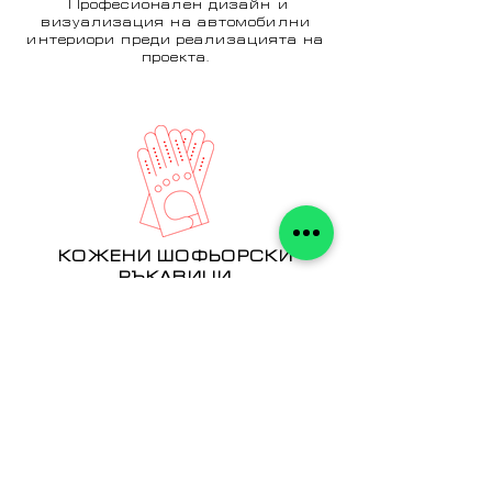
Професионален дизайн и
визуализация на автомобилни
интериори преди реализацията на
проекта.
КОЖЕНИ ШОФЬОРСКИ
РЪКАВИЦИ
Ръчно изработени кожени
ръкавици с фокус върху комфорт,
контрол и елегантност при
шофиране.