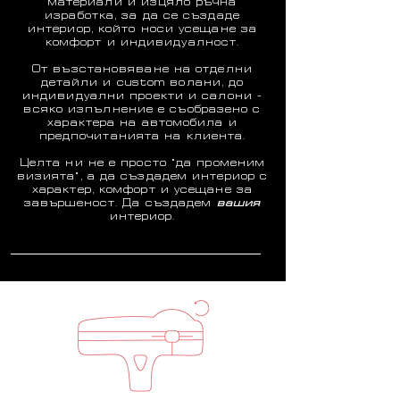
материали и изцяло ръчна
изработка, за да се създаде
интериор, който носи усещане за
комфорт и индивидуалност.
От възстановяване на отделни
детайли и custom волани, до
индивидуални проекти и салони -
всяко изпълнение е съобразено с
характера на автомобила и
предпочитанията на клиента.
Целта ни не е просто "да променим
визията", а да създадем интериор с
характер, комфорт и усещане за
завършеност. Да създадем
вашия
интериор.